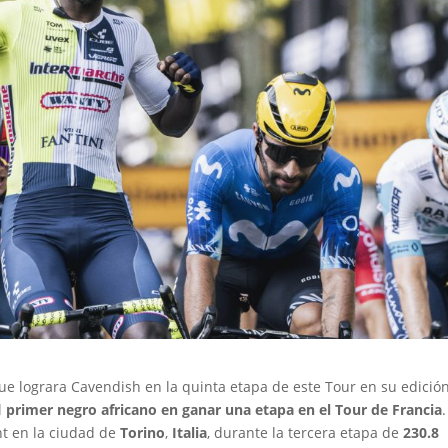
 que lograra Cavendish en la quinta etapa de este Tour en su edició
l
primer negro africano en ganar una etapa en el Tour de Francia
.
nt en la ciudad de
Torino
,
Italia
, durante la tercera etapa de
230.8