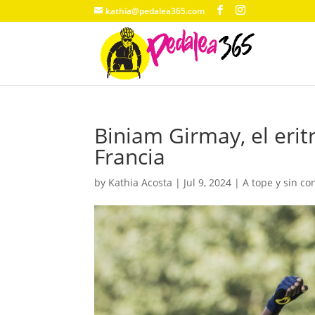
kathia@pedalea365.com
Biniam Girmay, el erit
Francia
by
Kathia Acosta
|
Jul 9, 2024
|
A tope y sin co