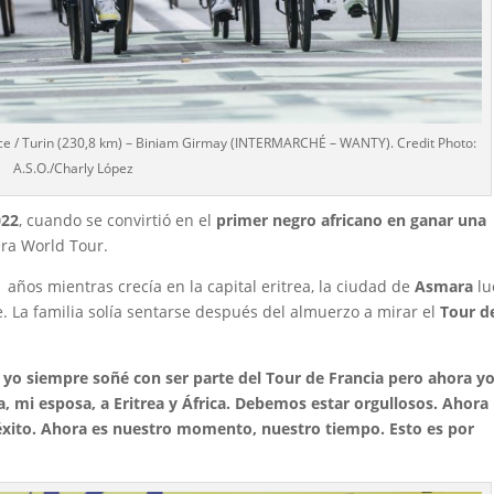
nce / Turin (230,8 km) – Biniam Girmay (INTERMARCHÉ – WANTY). Credit Photo:
A.S.O./Charly López
022
, cuando se convirtió en el
primer negro africano en ganar una
era World Tour.
11 años mientras crecía en la capital eritrea, la ciudad de
Asmara
lu
. La familia solía sentarse después del almuerzo a mirar el
Tour d
 yo siempre soñé con ser parte del Tour de Francia pero ahora y
ia, mi esposa, a Eritrea y África. Debemos estar orgullosos. Ahora
éxito. Ahora es nuestro momento, nuestro tiempo. Esto es por