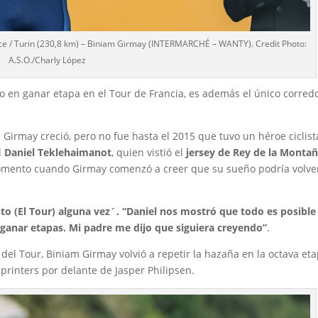
nce / Turin (230,8 km) – Biniam Girmay (INTERMARCHÉ – WANTY). Credit Photo:
A.S.O./Charly López
o en ganar etapa en el Tour de Francia, es además el único corred
e Girmay creció, pero no fue hasta el 2015 que tuvo un héroe ciclist
al
Daniel Teklehaimanot
, quien vistió el
jersey de Rey de la Monta
momento cuando Girmay comenzó a creer que su sueño podría volve
esto (El Tour) alguna vez´. “Daniel nos mostró que todo es posible
 ganar etapas. Mi padre me dijo que siguiera creyendo”
.
3 del Tour, Biniam Girmay volvió a repetir la hazaña en la octava et
 sprinters por delante de Jasper Philipsen.