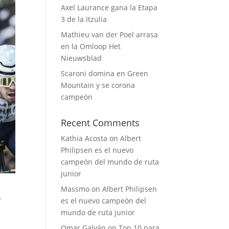
Axel Laurance gana la Etapa
3 de la Itzulia
Mathieu van der Poel arrasa
en la Omloop Het
Nieuwsblad
Scaroni domina en Green
Mountain y se corona
campeón
Recent Comments
Kathia Acosta
on
Albert
Philipsen es el nuevo
campeón del mundo de ruta
junior
Massmo
on
Albert Philipsen
n
es el nuevo campeón del
mundo de ruta junior
Omar Galván
on
Top 10 para