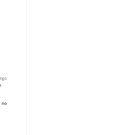
ego
e
o no