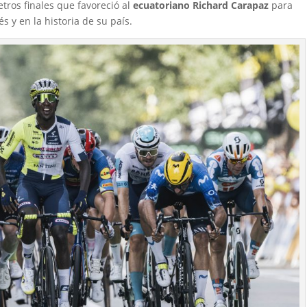
tros finales que favoreció al
ecuatoriano Richard Carapaz
para
s y en la historia de su país.