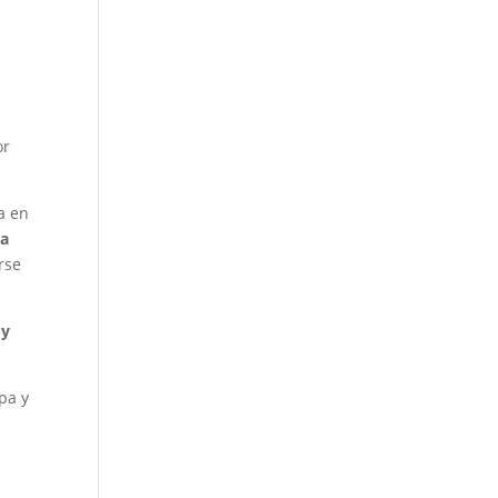
or
a en
ña
rse
 y
apa y