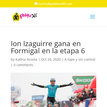
kathia@pedalea365.com
Ion Izaguirre gana en
Formigal en la etapa 6
by
Kathia Acosta
|
Oct 26, 2020
|
A tope y sin control
|
0 comments