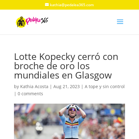
kathia@pedalea365.com
Lotte Kopecky cerró con
broche de oro los
mundiales en Glasgow
by
Kathia Acosta
|
Aug 21, 2023
|
A tope y sin control
|
0 comments