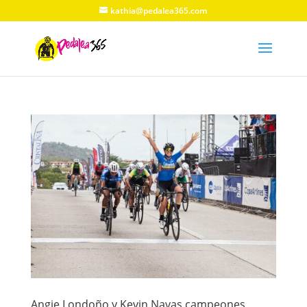
kathia@pedalea365.com
Angie Londoño y Kevin Navas campeones