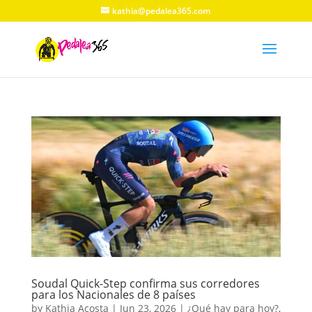
kathia@pedalea365.com
Soudal Quick-Step confirma sus corredores
para los Nacionales de 8 países
by
Kathia Acosta
|
Jun 23, 2026
|
¿Qué hay para hoy?
,