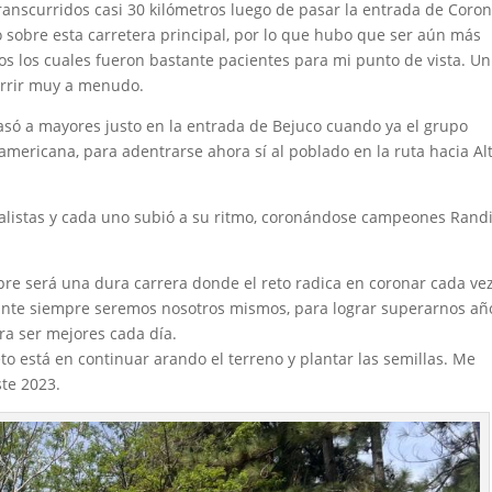
anscurridos casi 30 kilómetros luego de pasar la entrada de Coro
 sobre esta carretera principal, por lo que hubo que ser aún más
tos los cuales fueron bastante pacientes para mi punto de vista. Un
currir muy a menudo.
pasó a mayores justo en la entrada de Bejuco cuando ya el grupo
americana, para adentrarse ahora sí al poblado en la ruta hacia Al
dalistas y cada uno subió a su ritmo, coronándose campeones Rand
re será una dura carrera donde el reto radica en coronar cada ve
ante siempre seremos nosotros mismos, para lograr superarnos añ
ara ser mejores cada día.
o está en continuar arando el terreno y plantar las semillas. Me
te 2023.