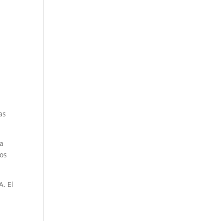
as
ya
los
A. El