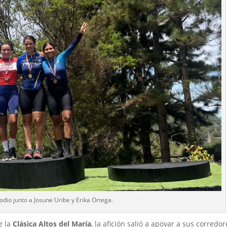
dio junto a Josune Uribe y Erika Ortega.
e la
Clásica Altos del María
, la afición salió a apoyar a sus corredor