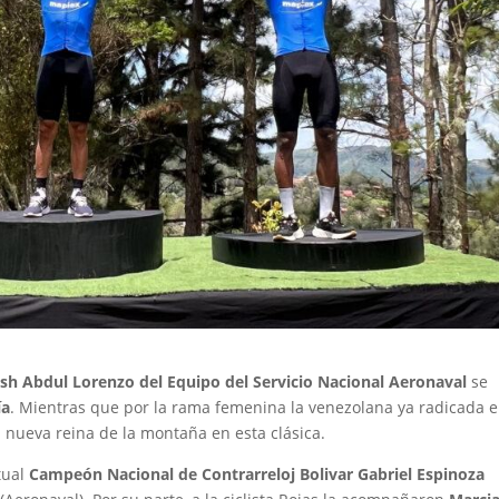
sh Abdul Lorenzo del Equipo del Servicio Nacional Aeronaval
se
ía
. Mientras que por la rama femenina la venezolana ya radicada 
a nueva reina de la montaña en esta clásica.
tual
Campeón Nacional de Contrarreloj Bolivar Gabriel Espinoza