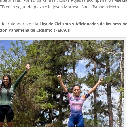
(Aeronaval). Por su parte, a la ciclista Rojas la acompañaron
Marci
MTB
en la segunda plaza y la joven Maraya López (Panama Metro
del calendario de la
Liga de Ciclismo y Aficionados de las provinc
ción Panameña de Ciclismo (FEPACI)
.