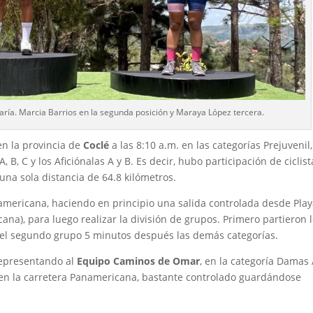
María. Marcia Barrios en la segunda posición y Maraya López tercera.
n la provincia de
Coclé
a las 8:10 a.m. en las categorías Prejuvenil,
A, B, C y los Aficiónalas A y B. Es decir, hubo participación de ciclist
una sola distancia de 64.8 kilómetros.
eramericana, haciendo en principio una salida controlada desde Pla
cana), para luego realizar la división de grupos. Primero partieron 
 En el segundo grupo 5 minutos después las demás categorías.
representando al
Equipo Caminos de Omar
, en la categoría Damas 
en la carretera Panamericana, bastante controlado guardándose