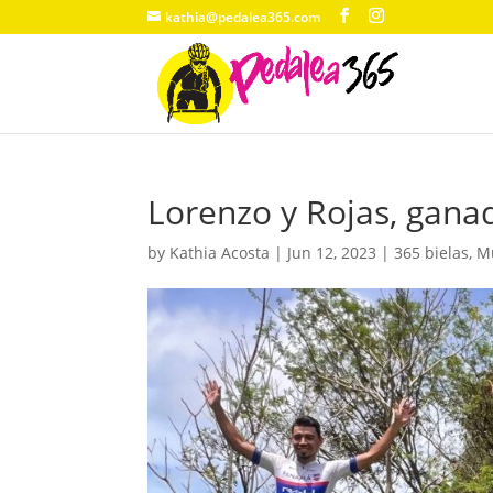
kathia@pedalea365.com
Lorenzo y Rojas, ganad
by
Kathia Acosta
|
Jun 12, 2023
|
365 bielas
,
Mu