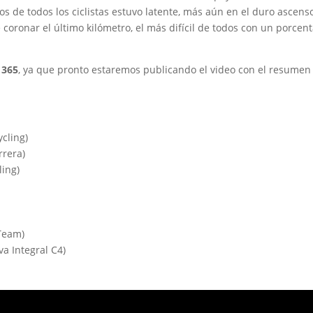
os de todos los ciclistas estuvo latente, más aún en el duro ascens
coronar el último kilómetro, el más difícil de todos con un porcent
 365
, ya que pronto estaremos publicando el video con el resumen
cling)
rrera)
ing)
 Team)
a Integral C4)