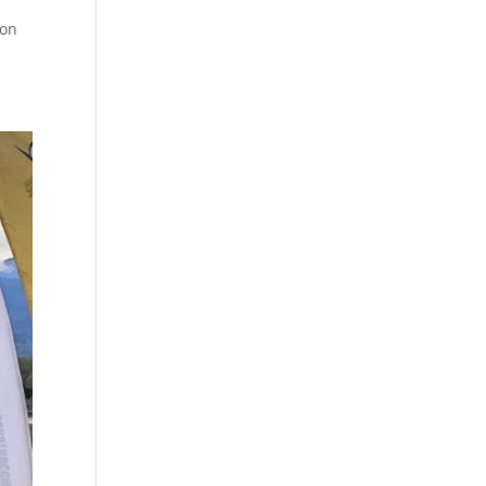
o
con