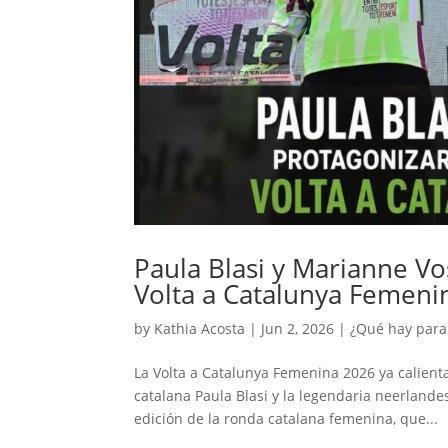
Paula Blasi y Marianne Vo
Volta a Catalunya Femeni
by
Kathia Acosta
|
Jun 2, 2026
|
¿Qué hay para
La Volta a Catalunya Femenina 2026 ya calienta
catalana Paula Blasi y la legendaria neerlande
edición de la ronda catalana femenina, que...