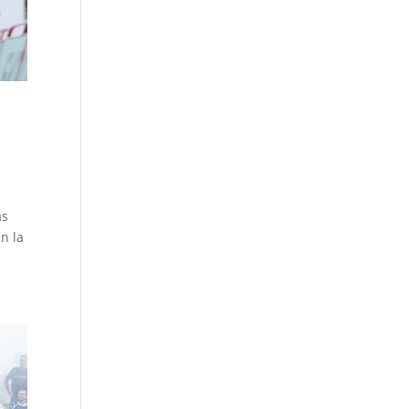
as
n la