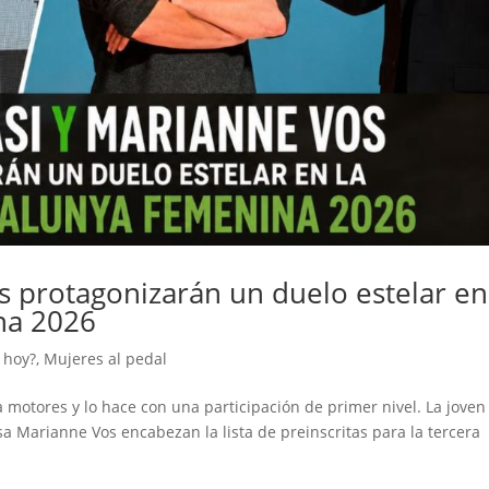
s protagonizarán un duelo estelar en
na 2026
 hoy?
,
Mujeres al pedal
 motores y lo hace con una participación de primer nivel. La joven
sa Marianne Vos encabezan la lista de preinscritas para la tercera