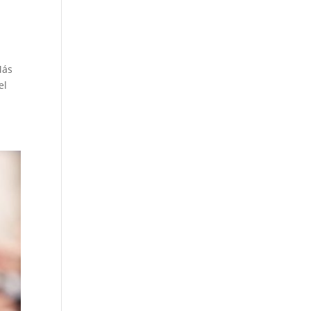
Más
el