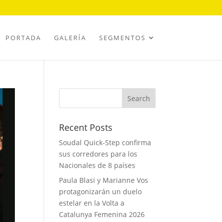
PORTADA
GALERÍA
SEGMENTOS
Recent Posts
Soudal Quick-Step confirma
sus corredores para los
Nacionales de 8 países
Paula Blasi y Marianne Vos
protagonizarán un duelo
estelar en la Volta a
Catalunya Femenina 2026